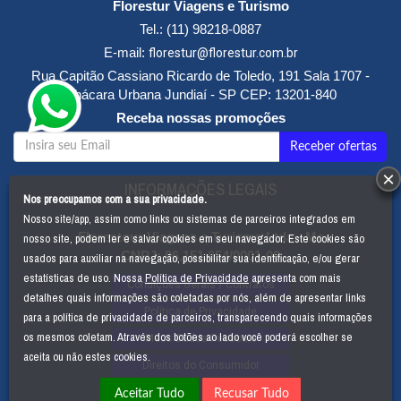
Florestur Viagens e Turismo
desfrute da satisfação de viajar em sua plenitude.
Tel.:
(11) 98218-0887
Entre os serviços oferecidos pela
Florestur Viagens e
E-mail:
florestur@florestur.com.br
Turismo
podemos destacar:
Rua Capitão Cassiano Ricardo de Toledo, 191 Sala 1707 -
Sistema "on line" de reservas e emissões de passagens aéreas
Chácara Urbana
Jundiaí
-
SP
CEP:
13201-840
nacionais e internacionais com todas as companhias aéreas.
Sistema de emissão de bilhete eletrônico ("e-ticket") com todas as
Receba nossas promoções
companhias aéreas que dispõe dessa modalidade de serviços.
Sistema de reservas e informações de hotéis no Brasil e exterior
Aluguel de veículos no Brasil e exterior
×
INFORMAÇÕES LEGAIS
Serviços de traslados aeroporto/hotel/aeroporto, "city tour" e
Nos preocupamos com a sua privacidade.
passeios específicos de interesse.
Nosso site/app, assim como links ou sistemas de parceiros integrados em
Preparação de pacotes de viagens nacionais e internacionais,
nosso site, podem ler e salvar cookies em seu navegador. Este cookies são
Florestour Viagens e Turismo Ltda - Me
individuais, para famílias, grupos de pessoas e empresas em geral.
CNPJ:
06.151.654/0001-00
usados para auxiliar na navegação, possibilitar sua identificação, e/ou gerar
estatísticas de uso. Nossa
Política de Privacidade
apresenta com mais
Condições Gerais / Contratos
detalhes quais informações são coletadas por nós, além de apresentar links
Política de Privacidade
para a política de privacidade de parceiros, transparecendo quais informações
os mesmos coletam. Através dos botões ao lado você poderá escolher se
Meus Dados Pessoais
aceita ou não estes cookies.
Direitos do Consumidor
Aceitar Tudo
Recusar Tudo