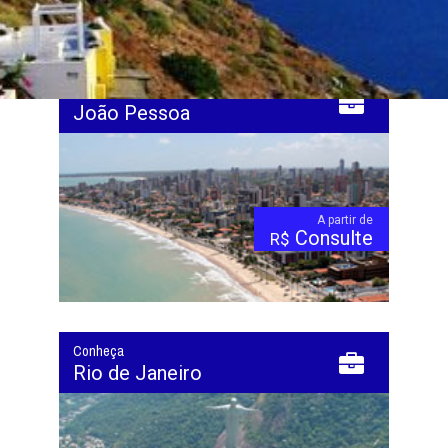
Apenas cotação. Valores / disponibilidade sujeitos a alteração. Somente a
emissão garante o valor da tarifa.
Conheça
João Pessoa
A partir de
Consulte
R$
Conheça
Rio de Janeiro