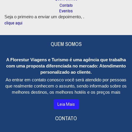
Contato
Eventos
Seja o primeiro a enviar um depoimento,
.
clique aqui
QUEM SOMOS
A
Florestur Viagens e Turismo
é uma agência que trabalha
com uma proposta diferenciada no mercado: Atendimento
personalizado ao cliente.
Ao entrar em contato conosco você será atendido por pessoas
que realmente conhecem o assunto, sendo informado sobre os
melhores destinos, os melhores hotéis e os preços mais
baixos, além de locais para diversão e entretenimento. Tudo de
acordo com o seu gosto e o seu bolso.
Leia Mais
Nossa equipe é composta de profissionais competentes e
CONTATO
totalmente qualificados na área, além de uma estrutura
organizada e preparada para receber bem e satisfazer suas
necessidades. Nossa missão é trabalhar para que o cliente