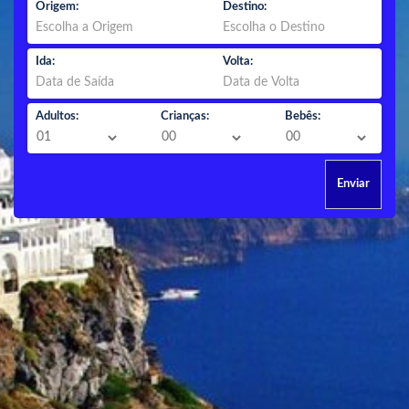
Origem:
Destino:
Ida:
Volta:
Adultos:
Crianças:
Bebês:
Enviar
PACOTES NACIONAIS &
INTERNACIONAIS
saindo de
São Paulo
,
preço por pessoa